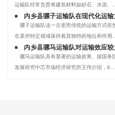
运输队经常负责将建筑材料如砂石、水泥、
头、塔材等运送到工地。这些材料对于建筑
内乡县骡子运输队在现代化运输
骡子运输队这一古老而传统的运输方式依
程至关重要，但由于地理位置的限制，传统
在某些特定领域保持着其独特的地位和作用
辆难以到达，因此马帮运输队成为了不可或
尽管现代化运输工具如汽车、火车、飞机等
内乡县骡马运输队对运输效应较
的
骡马运输队具有显著的运输效果。据国务
其高效、快速、大容量的特点占据了主导地
发展研究中芯市场经济研究所王伟介绍，6月
位，但骡子运输队在某些特殊环境下的优势
份电子商务推广和节假日效应明显，线下实
然无
与线上零售互动明显改善。京东和阿里巴巴
网络布局从线上品类延伸到线下品牌和商业区