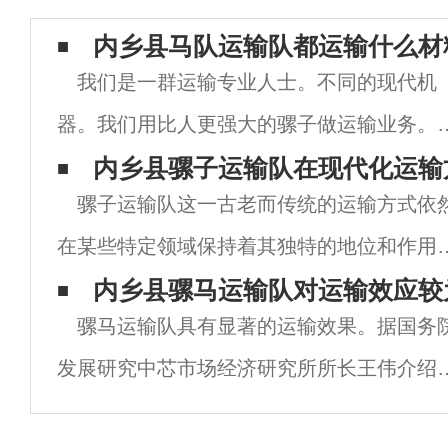
内乡县马队运输队都运输什么材
我们是一群运输专业人士。不同的现代机
器。我们用比人更强大的骡子做运输业务。
多车在山上运不到货，骡子很厉害，一次能
内乡县骡子运输队在现代化运输
骡子运输队这一古老而传统的运输方式依
400斤。另外，根据现场路况，耐力很强。
在某些特定领域保持着其独特的地位和作用
离，骡子可以携带大约4000-8000公斤
尽管现代化运输工具如汽车、火车、飞机等
内乡县骡马运输队对运输效应较
骡马运输队具有显著的运输效果。据国务
其高效、快速、大容量的特点占据了主导地
发展研究中芯市场经济研究所所长王伟介绍
位，但骡子运输队在某些特殊环境下的优势
6月份电子商务推广和节假日效应明显，线下
然无